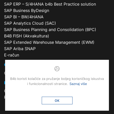
SAP ERP – S/4HANA b4b Best Practice solution
SAP Business ByDesign
SAP BI – BW/4HANA
SAP Analytics Cloud (SAC)
SAP Business Planning and Consolidation (BPC)
B4B FISH (Akvakultura)
SAP Extended Warehouse Management (EWM)
SAP Ariba SNAP
E-račun
O Nama
O Nama
B4b koristi kolačiće za pružanje boljeg korisničkog iskustva
Pomoć
i funkcionalnosti stranice.
Saznaj više
GDPR
Polica Privatnosti
OK